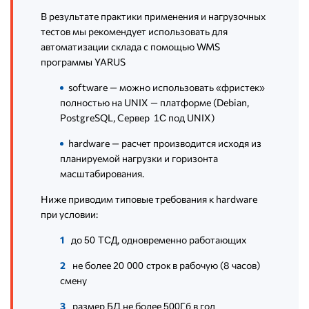
В результате практики применения и нагрузочных
тестов мы рекомендует использовать для
автоматизации склада с помощью WMS
программы YARUS
software — можно использовать «фристек»
полностью на UNIX — платформе (Debian,
PostgreSQL, Сервер
под UNIX)
1С
hardware — расчет производится исходя из
планируемой нагрузки и горизонта
масштабирования.
Ниже приводим типовые требования к hardware
при условии:
до
, одновременно работающих
50 ТСД
не более
в рабочую (8 часов)
20 000 строк
смену
размер БД не более
в год
500Гб