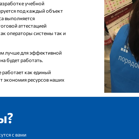
азработке учебной
ируется под каждый объект
са выполняется
тоговой аттестацией
как операторы системы так и
тем лучше для эффективной
на будет работать.
 работает как единый
ит экономия ресурсов наших
ы?
утся с вами