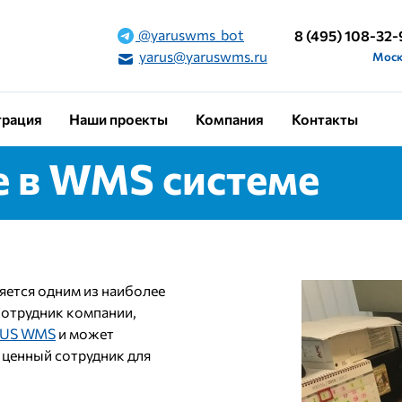
@yaruswms_bot
8 (495) 108-32-
yarus@yaruswms.ru
Моск
рация
Наши проекты
Компания
Контакты
е в WMS системе
яется одним из наиболее
Сотрудник компании,
US WMS
и может
 ценный сотрудник для