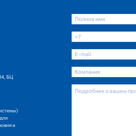
14, БЦ
истемы)
 для
ровня и